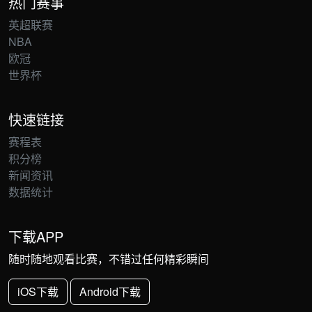
热门赛事
英超联赛
NBA
欧冠
世界杯
快速链接
赛程表
积分榜
新闻资讯
数据统计
下载APP
随时随地观看比赛，不错过任何精彩瞬间
iOS下载
Android下载